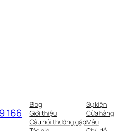
Blog
Sự kiện
09 166
Giới thiệu
Cửa hàng
Câu hỏi thường gặp
Mẫu
Tác giả
Chủ đề