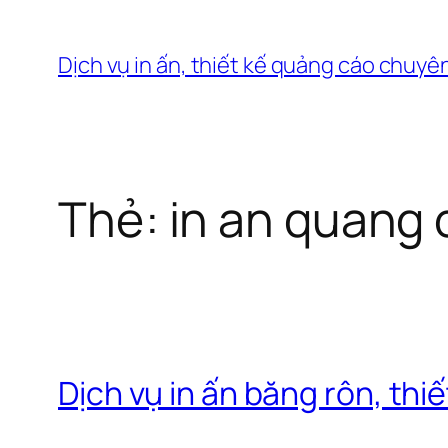
Chuyển
đến
Dịch vụ in ấn, thiết kế quảng cáo chuyê
phần
nội
dung
Thẻ:
in an quang 
Dịch vụ in ấn băng rôn, th