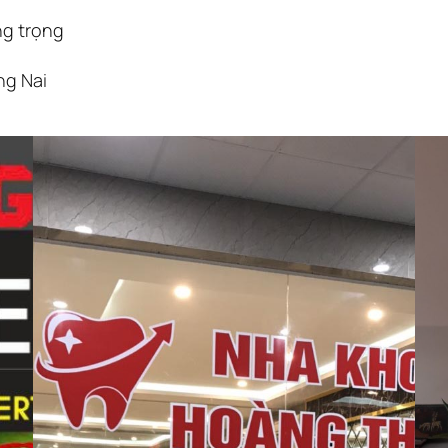
ng trọng
p
ng Nai