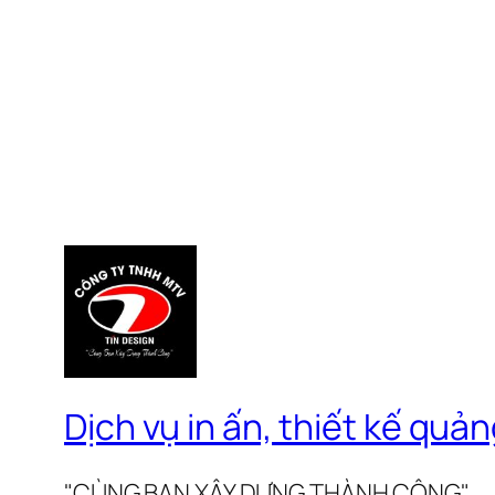
Dịch vụ in ấn, thiết kế qu
"CÙNG BẠN XÂY DỰNG THÀNH CÔNG"