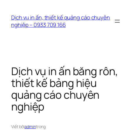
Chuyển
đến
Dịch vụ in ấn, thiết kế quảng cáo chuyên
phần
nghiệp – 0933 709 166
nội
dung
Dịch vụ in ấn băng rôn,
thiết kế bảng hiệu
quảng cáo chuyên
nghiệp
Viết bởi
admin
trong