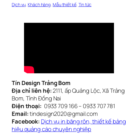
Dịch vụ
, 
Khách hàng
, 
Mẫu thiết kế
, 
Tin tức
Tín Design Trảng Bom
Địa chỉ liên hệ:
2111, ấp Quảng Lộc, Xã Trảng
Bom, Tỉnh Đồng Nai
Điện thoại:
0933 709 166 – 0933 707 781
Email:
tindesign2020@gmail.com
Facebook:
Dịch vụ in băng rôn, thiết kế bảng
hiệu quảng cáo chuyên nghiệp