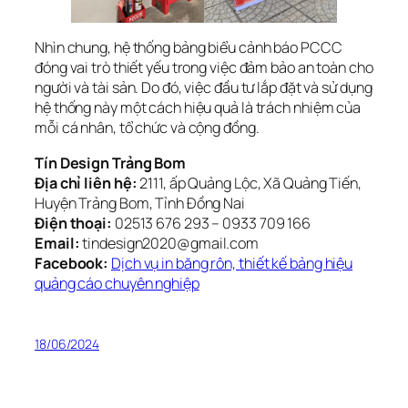
Nhìn chung, hệ thống bảng biểu cảnh báo PCCC
đóng vai trò thiết yếu trong việc đảm bảo an toàn cho
người và tài sản. Do đó, việc đầu tư lắp đặt và sử dụng
hệ thống này một cách hiệu quả là trách nhiệm của
mỗi cá nhân, tổ chức và cộng đồng.
Tín Design Trảng Bom
Địa chỉ liên hệ:
2111, ấp Quảng Lộc, Xã Quảng Tiến,
Huyện Trảng Bom, Tỉnh Đồng Nai
Điện thoại:
02513 676 293 – 0933 709 166
Email:
tindesign2020@gmail.com
Facebook:
Dịch vụ in băng rôn, thiết kế bảng hiệu
quảng cáo chuyên nghiệp
18/06/2024