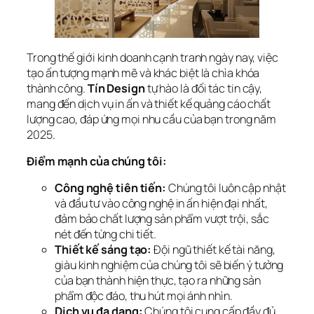
Trong thế giới kinh doanh cạnh tranh ngày nay, việc
tạo ấn tượng mạnh mẽ và khác biệt là chìa khóa
thành công.
Tín Design
tự hào là đối tác tin cậy,
mang đến dịch vụ in ấn và thiết kế quảng cáo chất
lượng cao, đáp ứng mọi nhu cầu của bạn trong năm
2025.
Điểm mạnh của chúng tôi:
Công nghệ tiên tiến:
Chúng tôi luôn cập nhật
và đầu tư vào công nghệ in ấn hiện đại nhất,
đảm bảo chất lượng sản phẩm vượt trội, sắc
nét đến từng chi tiết.
Thiết kế sáng tạo:
Đội ngũ thiết kế tài năng,
giàu kinh nghiệm của chúng tôi sẽ biến ý tưởng
của bạn thành hiện thực, tạo ra những sản
phẩm độc đáo, thu hút mọi ánh nhìn.
Dịch vụ đa dạng:
Chúng tôi cung cấp đầy đủ