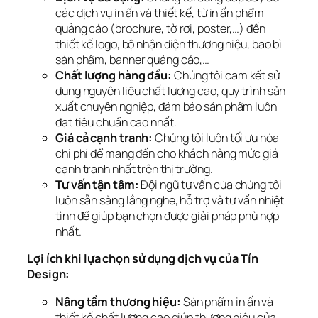
các dịch vụ in ấn và thiết kế, từ in ấn phẩm
quảng cáo (brochure, tờ rơi, poster,…) đến
thiết kế logo, bộ nhận diện thương hiệu, bao bì
sản phẩm, banner quảng cáo,…
Chất lượng hàng đầu:
Chúng tôi cam kết sử
dụng nguyên liệu chất lượng cao, quy trình sản
xuất chuyên nghiệp, đảm bảo sản phẩm luôn
đạt tiêu chuẩn cao nhất.
Giá cả cạnh tranh:
Chúng tôi luôn tối ưu hóa
chi phí để mang đến cho khách hàng mức giá
cạnh tranh nhất trên thị trường.
Tư vấn tận tâm:
Đội ngũ tư vấn của chúng tôi
luôn sẵn sàng lắng nghe, hỗ trợ và tư vấn nhiệt
tình để giúp bạn chọn được giải pháp phù hợp
nhất.
Lợi ích khi lựa chọn sử dụng dịch vụ của Tín
Design:
Nâng tầm thương hiệu:
Sản phẩm in ấn và
thiết kế chất lượng cao giúp thương hiệu của