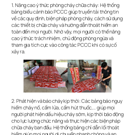
1. Nâng cao ý thức phòng cháy chữa cháy: Hệ thống
bảng biểu cảnh báo PCCC giúp truyền tải thông tin
về các quy định, biện pháp phòng cháy, cách sử dụng
các thiết bị chữa cháy và hướng dẫn thoát hiểm an
toàn đến mọi người. Nhờ vậy, mọi người có thể nâng
cao ý thức trách nhiệm, chủ động phòng ngừa và
tham gia tích cực vào công tác PCCC khi có sự cố
xảy ra.
2. Phát hiện và báo cháy kịp thời: Các bảng báo nguy
hiểm cháy nổ, cấm lửa, cấm hút thuốc,… giúp mọi
người phát hiện dấu hiệu cháy sớm, kịp thời báo động
cho lực lượng chức năng và thực hiện các biện pháp
chữa cháy ban đầu. Hệ thống bảng chỉ dẫn lối thoát
hiểm giúp mọi người di chuyển nhanh chóng và an