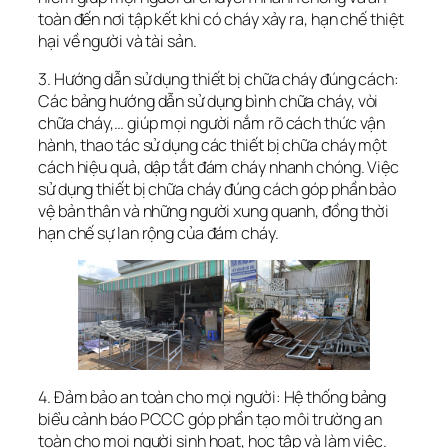
toàn đến nơi tập kết khi có cháy xảy ra, hạn chế thiệt
hại về người và tài sản.
3. Hướng dẫn sử dụng thiết bị chữa cháy đúng cách:
Các bảng hướng dẫn sử dụng bình chữa cháy, vòi
chữa cháy,… giúp mọi người nắm rõ cách thức vận
hành, thao tác sử dụng các thiết bị chữa cháy một
cách hiệu quả, dập tắt đám cháy nhanh chóng. Việc
sử dụng thiết bị chữa cháy đúng cách góp phần bảo
vệ bản thân và những người xung quanh, đồng thời
hạn chế sự lan rộng của đám cháy.
4. Đảm bảo an toàn cho mọi người: Hệ thống bảng
biểu cảnh báo PCCC góp phần tạo môi trường an
toàn cho mọi người sinh hoạt, học tập và làm việc.