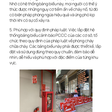
Nhờ có hệ thống bảng biểu này, mọi người có thể ý
thức được những nguy cơ tiềm ẩn về cháy nổ, từ đó
có biện pháp phòng ngừa hiệu quả và ứng phó kịp
thời khi có sự cố xảy ra.
5. Phù hợp với quy định pháp luật: Việc lắp đặt hệ
thống bảng biểu cảnh báo PCCC của các cơ sở, tổ
chức theo quy định của pháp luật về phòng cháy
chữa cháy. Các bảng biểu này phải được thiết kế, lắp
đặt và sử dụng đúng theo quy chuẩn, đảm bảo dễ
nhìn, dễ hiểu và phù hợp với đặc điểm của từng khu
vực.