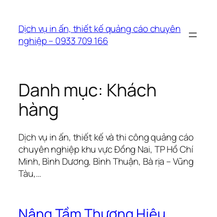
Chuyển
đến
Dịch vụ in ấn, thiết kế quảng cáo chuyên
phần
nghiệp – 0933 709 166
nội
dung
Danh mục:
Khách
hàng
Dịch vụ in ấn, thiết kế và thi công quảng cáo
chuyên nghiệp khu vực Đồng Nai, TP Hồ Chí
Minh, Bình Dương, Bình Thuận, Bà rịa – Vũng
Tàu,…
Nâng Tầm Thương Hiệu