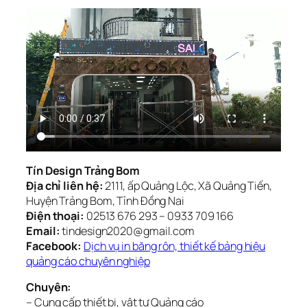
Tín Design Trảng Bom
Địa chỉ liên hệ:
2111, ấp Quảng Lộc, Xã Quảng Tiến,
Huyện Trảng Bom, Tỉnh Đồng Nai
Điện thoại:
02513 676 293 – 0933 709 166
Email:
tindesign2020@gmail.com
Facebook:
Dịch vụ in băng rôn, thiết kế bảng hiệu
quảng cáo chuyên nghiệp
Chuyên:
– Cung cấp thiết bị, vật tư Quảng cáo