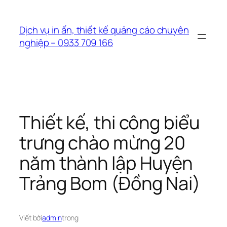
Chuyển
đến
Dịch vụ in ấn, thiết kế quảng cáo chuyên
phần
nghiệp – 0933 709 166
nội
dung
Thiết kế, thi công biểu
trưng chào mừng 20
năm thành lập Huyện
Trảng Bom (Đồng Nai)
Viết bởi
admin
trong