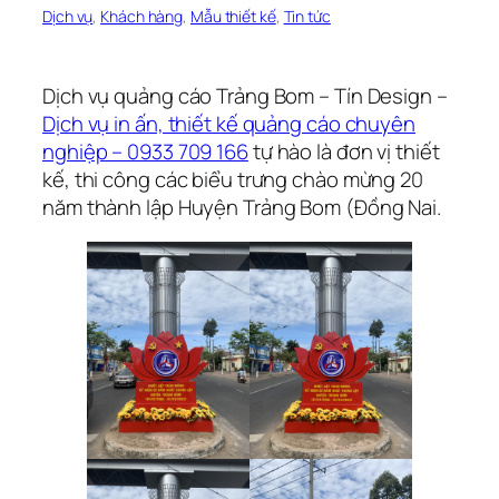
Dịch vụ
, 
Khách hàng
, 
Mẫu thiết kế
, 
Tin tức
Dịch vụ quảng cáo Trảng Bom – Tín Design –
Dịch vụ in ấn, thiết kế quảng cáo chuyên
nghiệp – 0933 709 166
tự hào là đơn vị thiết
kế, thi công các biểu trưng chào mừng 20
năm thành lập Huyện Trảng Bom (Đồng Nai.