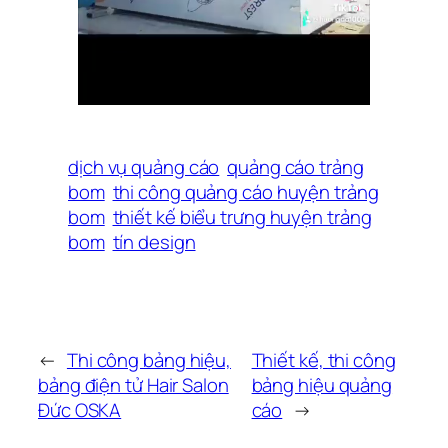
dịch vụ quảng cáo
quảng cáo trảng
bom
thi công quảng cáo huyện trảng
bom
thiết kế biểu trưng huyện trảng
bom
tín design
←
Thi công bảng hiệu,
Thiết kế, thi công
bảng điện tử Hair Salon
bảng hiệu quảng
Đức OSKA
cáo
→