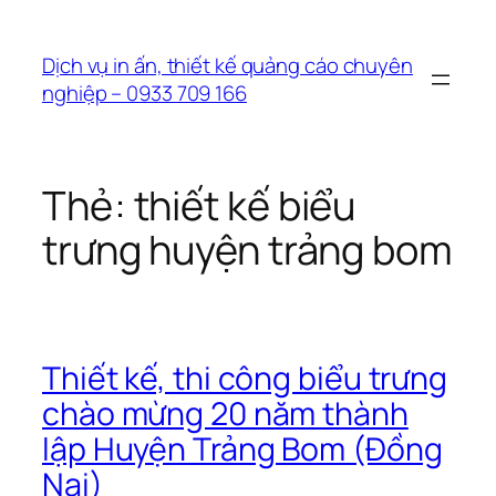
Chuyển
đến
Dịch vụ in ấn, thiết kế quảng cáo chuyên
phần
nghiệp – 0933 709 166
nội
dung
Thẻ:
thiết kế biểu
trưng huyện trảng bom
Thiết kế, thi công biểu trưng
chào mừng 20 năm thành
lập Huyện Trảng Bom (Đồng
Nai)